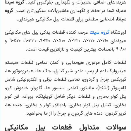
هزینه‌های اضافی تعمیرات و نگهداری جلوگیری کنید.
گروه سپنتا
همراه شما در حفظ و نگهداری ماشین‌آلات سنگین‌تان است.
گروه
سپنتا
، انتخابی مطمئن برای قطعات بیل مکانیکی هیوندای.
فروشگاه
گروه سپنتا
عرضه کننده قطعات یدکی بیل های مکانیکی
هیوندای 210-7، 220-7، 320-7، 500-7، 220-9، 330-9، 520-9 و
800-9 باضمانت بهترین کیفیت و نازلترین قیمت است.
قطعات کامل موتوری هیوندایی و کمنز، تمامی قطعات سیستم
هیدرولیک اعم از پمپ مادر، شیر کنترل، جک ها، هیدروموتور ها،
گیربکس چرخ و گردون، تمامی قطعات برقی و الکترونیکی شامل
کامپیوتر (ECU)، مانیتور، تمامی سنسور ها، گاورنر، خاموش کن،
پنل کولر بخاری و قطعات دیگر شامل کوپلینگ، پروانه، فن کولر
بخاری، کنترل پنل کولر بخاری، رادیاتور کولر و بخاری، جنت ها،
کریر گردون، دنده های گردون و چرخ را از ما بخواهید.
سوالات متداول قطعات بیل مکانیکی