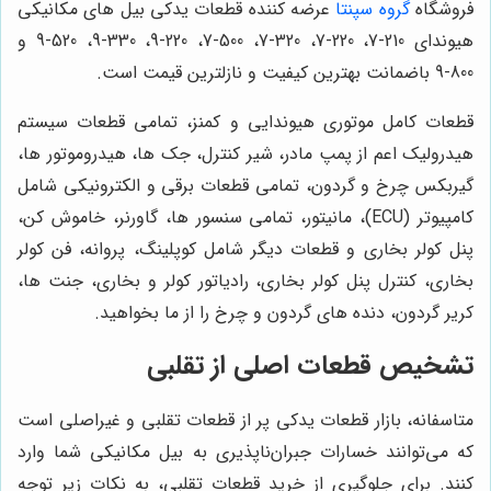
فروشگاه
گروه سپنتا
عرضه کننده قطعات یدکی بیل های مکانیکی
هیوندای 210-7، 220-7، 320-7، 500-7، 220-9، 330-9، 520-9 و
800-9 باضمانت بهترین کیفیت و نازلترین قیمت است.
قطعات کامل موتوری هیوندایی و کمنز، تمامی قطعات سیستم
هیدرولیک اعم از پمپ مادر، شیر کنترل، جک ها، هیدروموتور ها،
گیربکس چرخ و گردون، تمامی قطعات برقی و الکترونیکی شامل
کامپیوتر (ECU)، مانیتور، تمامی سنسور ها، گاورنر، خاموش کن،
پنل کولر بخاری و قطعات دیگر شامل کوپلینگ، پروانه، فن کولر
بخاری، کنترل پنل کولر بخاری، رادیاتور کولر و بخاری، جنت ها،
کریر گردون، دنده های گردون و چرخ را از ما بخواهید.
تشخیص قطعات اصلی از تقلبی
متاسفانه، بازار قطعات یدکی پر از قطعات تقلبی و غیراصلی است
که می‌توانند خسارات جبران‌ناپذیری به بیل مکانیکی شما وارد
کنند. برای جلوگیری از خرید قطعات تقلبی، به نکات زیر توجه