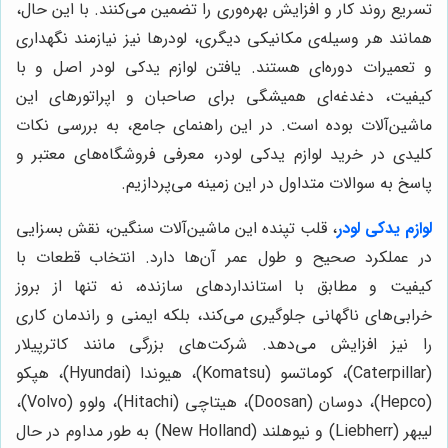
تسریع روند کار و افزایش بهره‌وری را تضمین می‌کنند. با این حال،
همانند هر وسیله‌ی مکانیکی دیگری، لودرها نیز نیازمند نگهداری
و تعمیرات دوره‌ای هستند. یافتن لوازم یدکی لودر اصل و با
کیفیت، دغدغه‌ای همیشگی برای صاحبان و اپراتورهای این
ماشین‌آلات بوده است. در این راهنمای جامع، به بررسی نکات
کلیدی در خرید لوازم یدکی لودر، معرفی فروشگاه‌های معتبر و
پاسخ به سوالات متداول در این زمینه می‌پردازیم.
لوازم یدکی لودر
، قلب تپنده این ماشین‌آلات سنگین، نقش بسزایی
در عملکرد صحیح و طول عمر آن‌ها دارد. انتخاب قطعات با
کیفیت و مطابق با استانداردهای سازنده، نه تنها از بروز
خرابی‌های ناگهانی جلوگیری می‌کند، بلکه ایمنی و راندمان کاری
را نیز افزایش می‌دهد. شرکت‌های بزرگی مانند کاترپیلار
(Caterpillar)، کوماتسو (Komatsu)، هیوندا (Hyundai)، هپکو
(Hepco)، دوسان (Doosan)، هیتاچی (Hitachi)، ولوو (Volvo)،
لیبهر (Liebherr) و نیوهلند (New Holland) به طور مداوم در حال