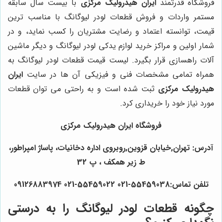
فروشگاه قدرتمند
ایران هیدرولیک مرکزی
با بیست سال سابقه
مستمر واردات و فروش قطعات لودر لیوگانگ با مناسب ترین
قیمت، توانسته اعتماد و رضایت مشتریان را کسب نماید، و در
شمار اولین و مراکز خرید لوازم یدکی لودر لیوگانگ و دیگر ماشین
آلات راهسازی قرار بگیرد. لیست قیمت قطعات لودر لیوگانگ به
همراه تمامی مشخصات فنی و فیزیکی آن ها در سایت
ایران
هیدرولیک مرکزی
ثبت شده است و به راحتی می توان قطعات
مورد نیاز خود را خریداری کرد.
فروشگاه ایران هیدرولیک مرکزی
آدرس: تهران,خیابان قزوین,روبروی اداره دخانیات، پاساژ امپراطور،
ط زیر همکف ، پ 32
تلفن تماس:55459038-021 55459022-021 09126883974
چگونه قطعات لودر لیوگانگ را به درستی