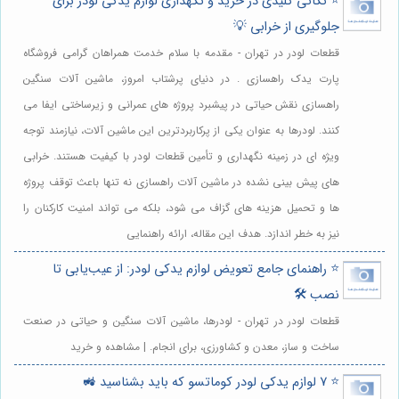
⭐️ نکاتی کلیدی در خرید و نگهداری لوازم یدکی لودر برای
جلوگیری از خرابی 💡
قطعات لودر در تهران - مقدمه با سلام خدمت همراهان گرامی فروشگاه
پارت یدک راهسازی . در دنیای پرشتاب امروز، ماشین آلات سنگین
راهسازی نقش حیاتی در پیشبرد پروژه های عمرانی و زیرساختی ایفا می
کنند. لودرها به عنوان یکی از پرکاربردترین این ماشین آلات، نیازمند توجه
ویژه ای در زمینه نگهداری و تأمین قطعات لودر با کیفیت هستند. خرابی
های پیش بینی نشده در ماشین آلات راهسازی نه تنها باعث توقف پروژه
ها و تحمیل هزینه های گزاف می شود، بلکه می تواند امنیت کارکنان را
نیز به خطر اندازد. هدف این مقاله، ارائه راهنمایی
⭐️ راهنمای جامع تعویض لوازم یدکی لودر: از عیب‌یابی تا
نصب 🛠️
قطعات لودر در تهران - لودرها، ماشین آلات سنگین و حیاتی در صنعت
ساخت و ساز، معدن و کشاورزی، برای انجام. | مشاهده و خرید
⭐️ 7 لوازم یدکی لودر کوماتسو که باید بشناسید 🚜