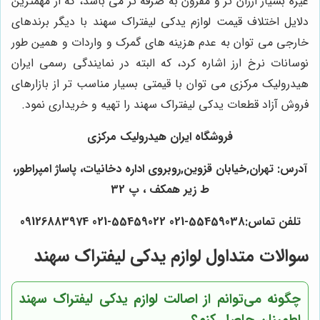
غیره بسیار ارزان تر و مقرون به صرفه تر می باشد، که از مهمترین
دلایل اختلاف قیمت لوازم یدکی لیفتراک سهند با دیگر برندهای
خارجی می توان به عدم هزینه های گمرک و واردات و همین طور
نوسانات نرخ ارز اشاره کرد، که البته در نمایندگی رسمی ایران
هیدرولیک مرکزی می توان با قیمتی بسیار مناسب تر از بازارهای
فروش آزاد قطعات یدکی لیفتراک سهند را تهیه و خریداری نمود.
فروشگاه ایران هیدرولیک مرکزی
آدرس: تهران,خیابان قزوین,روبروی اداره دخانیات، پاساژ امپراطور،
ط زیر همکف ، پ 32
تلفن تماس:55459038-021 55459022-021 09126883974
سوالات متداول لوازم یدکی لیفتراک سهند
چگونه می‌توانم از اصالت لوازم یدکی لیفتراک سهند