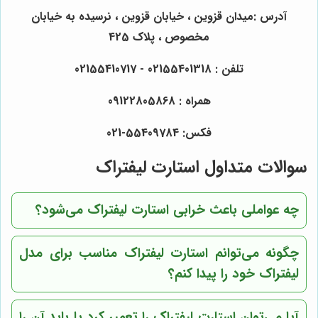
آدرس :میدان قزوین ، خیابان قزوین ، نرسیده به خیابان
مخصوص ، پلاک 425
تلفن : 02155401318 - 02155410717
همراه : 09122805868
فکس: 55409784-021
سوالات متداول استارت لیفتراک
چه عواملی باعث خرابی استارت لیفتراک می‌شود؟
چگونه می‌توانم استارت لیفتراک مناسب برای مدل
لیفتراک خود را پیدا کنم؟
آیا می‌توان استارت لیفتراک را تعمیر کرد یا باید آن را