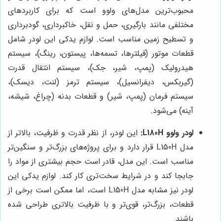
محبوب‌ترین مدل‌های ولوو است که برای کاربردهای
مختلفی مانند بارگیری، حمل و نقل، خاکبرداری، گودبرداری
و تسطیح زمین مناسب است. لوازم یدکی این لودر شامل
قطعات موتور (فیلترها، تسمه‌ها، پیستون، رینگ)، سیستم
هیدرولیک (پمپ، شیر، جک)، سیستم انتقال قدرت
(گیربکس، دیفرانسیل)، سیستم ترمز (لنت، دیسک)،
سیستم فرمان (پمپ، شیر) و قطعات بدنه (چراغ، شیشه،
آینه) می‌شود.
لودر ولوو L180H:
این لودر، از نظر قدرت و ظرفیت، بالاتر از
مدل L150H قرار دارد و برای پروژه‌های بزرگ‌تر و سنگین‌تر
مناسب است. این مدل، قادر است حجم بیشتری از مواد را
جابجا کند و در شرایط سخت‌تری کار کند. لوازم یدکی این
لودر نیز مشابه مدل L150H است، اما ممکن است برخی از
قطعات، بزرگ‌تر، قوی‌تر و با ظرفیت بالاتری طراحی شده
باشند.