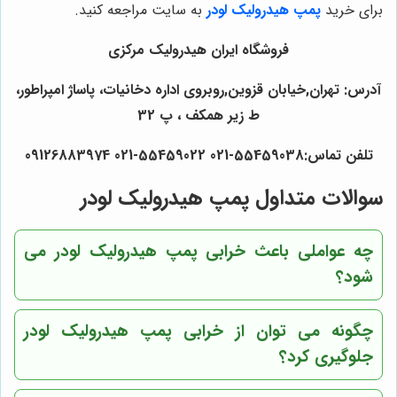
برای خرید
پمپ هیدرولیک لودر
به سایت مراجعه کنید.
فروشگاه ایران هیدرولیک مرکزی
آدرس: تهران,خیابان قزوین,روبروی اداره دخانیات، پاساژ امپراطور،
ط زیر همکف ، پ 32
تلفن تماس:55459038-021 55459022-021 09126883974
سوالات متداول پمپ هیدرولیک لودر
چه عواملی باعث خرابی پمپ هیدرولیک لودر می
شود؟
چگونه می توان از خرابی پمپ هیدرولیک لودر
جلوگیری کرد؟