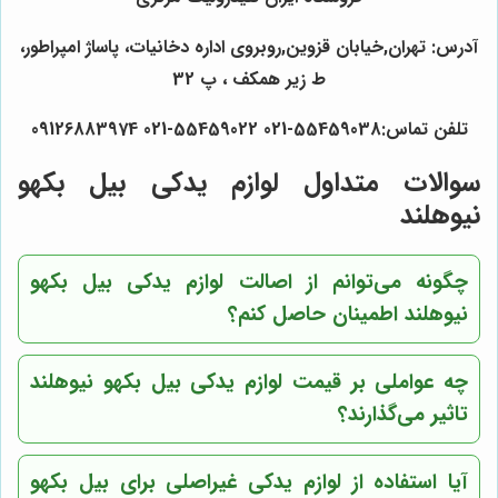
آدرس: تهران,خیابان قزوین,روبروی اداره دخانیات، پاساژ امپراطور،
ط زیر همکف ، پ 32
تلفن تماس:55459038-021 55459022-021 09126883974
سوالات متداول لوازم یدکی بیل بکهو
نیوهلند
چگونه می‌توانم از اصالت لوازم یدکی بیل بکهو
نیوهلند اطمینان حاصل کنم؟
چه عواملی بر قیمت لوازم یدکی بیل بکهو نیوهلند
تاثیر می‌گذارند؟
آیا استفاده از لوازم یدکی غیراصلی برای بیل بکهو