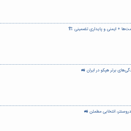
قیمت‌ها + ایمنی و پایداری تضمینی 🏗️
گی‌های برتر هپکو در ایران 🚜
دروسنتر، انتخابی مطمئن 🚜