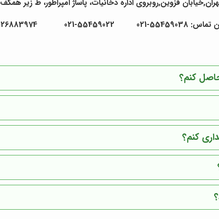
ران,خیابان قزوین,روبروی اداره دخانیات، پاساژ امپراطور، ط زیر همکف ،
5545903-021 55459022-021 09126883974
حاصل کنم؟
داری کنم؟
؟