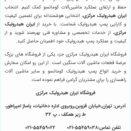
حفظ و ارتقای عملکرد ماشین‌آلات کوماتسو کمک کنیم. انتخاب
ایران هیدرولیک مرکزی
، انتخابی هوشمندانه برای تضمین کیفیت
و کارایی پمپ هیدرولیک شماست. با خرید از
ایران هیدرولیک
مرکزی
، از خدمات تخصصی و مشاوره فنی بهره‌مند شوید و از
کیفیت و عملکرد پمپ هیدرولیک خود اطمینان حاصل کنید.
فروشگاه ایران هیدرولیک مرکزی جزء یکی از فروشگاه های بزرگ
عرضۀ قطعات ماشین آلات سنگین است. از این رو امکان سفارش
و خرید انواع پمپ هیدرولیک کوماتسو و سایر ماشین آلات
راهسازی را برای مشتریان گرامی فراهم نموده است.
فروشگاه ایران هیدرولیک مرکزی
آدرس: تهران,خیابان قزوین,روبروی اداره دخانیات، پاساژ امپراطور،
ط زیر همکف ، پ 32
تلفن تماس:55459038-021 55459022-021