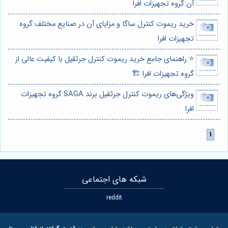
آن:گروه تجهیزات افرا
خرید ریموت کنترل ساگا و مزایای آن در صنایع مختلف:گروه
تجهیزات افرا
⭐️ راهنمای جامع خرید ریموت کنترل جرثقیل با کیفیت عالی از
گروه تجهیزات افرا 🏗️
ویژگی‌های ریموت کنترل جرثقیل برند SAGA:گروه تجهیزات
افرا
شبکه های اجتماعی
reddit