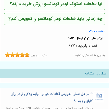
آیا قطعات استوک لودر کوماتسو ارزش خرید دارند؟
چه زمانی باید قطعات لودر کوماتسو را تعویض کنم؟
مشخصات
تعداد بازدید : 677
به این مقاله امتیاز بدهید :
10
/
10
از
1
کاربر
مطالب مشابه
⭐️ مراحل عملی تعویض قطعات حیاتی لوازم یدکی لودر برای
کارایی بهتر 🔧
قطعات لودر در تهران - در دنیای پیچیده ماشین آلات سنگین، لودرها