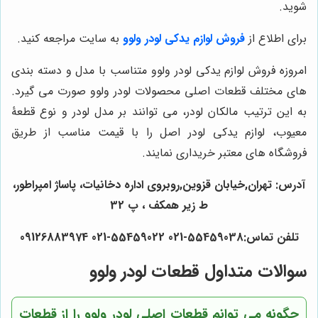
شوید.
برای اطلاع از
فروش لوازم یدکی لودر ولوو
به سایت مراجعه کنید.
امروزه فروش لوازم یدکی لودر ولوو متناسب با مدل و دسته بندی
های مختلف قطعات اصلی محصولات لودر ولوو صورت می گیرد.
به این ترتیب مالکان لودر، می توانند بر مدل لودر و نوع قطعۀ
معیوب، لوازم یدکی لودر اصل را با قیمت مناسب از طریق
فروشگاه های معتبر خریداری نمایند.
آدرس: تهران,خیابان قزوین,روبروی اداره دخانیات، پاساژ امپراطور،
ط زیر همکف ، پ 32
تلفن تماس:55459038-021 55459022-021 09126883974
سوالات متداول قطعات لودر ولوو
چگونه می توانم قطعات اصلی لودر ولوو را از قطعات