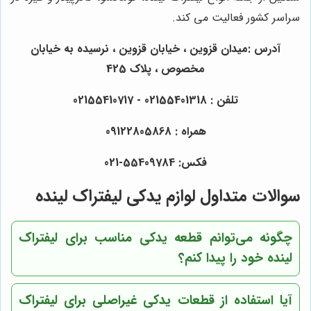
سراسر کشور فعالیت می کند.
آدرس :میدان قزوین ، خیابان قزوین ، نرسیده به خیابان
مخصوص ، پلاک 425
تلفن : 02155401318 - 02155410717
همراه : 09122805868
فکس: 55409784-021
سوالات متداول لوازم یدکی لیفتراک لینده
چگونه می‌توانم قطعه یدکی مناسب برای لیفتراک
لینده خود را پیدا کنم؟
آیا استفاده از قطعات یدکی غیراصلی برای لیفتراک