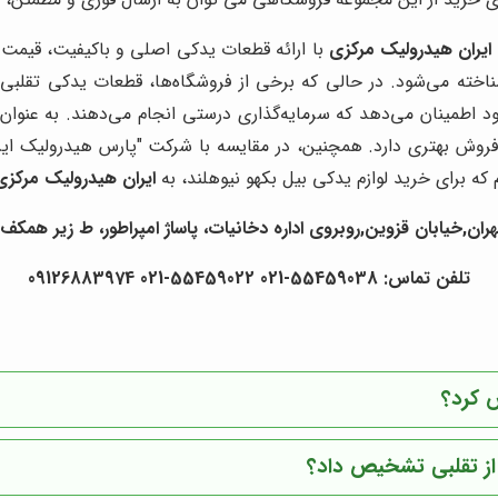
ایران هیدرولیک مرکزی
با ارائه قطعات یدکی اصلی و باکیفیت، قیمت
شناخته می‌شود. در حالی که برخی از فروشگاه‌ها، قطعات یدکی تقلبی
د اطمینان می‌دهد که سرمایه‌گذاری درستی انجام می‌دهند. به عنوان
وش بهتری دارد. همچنین، در مقایسه با شرکت "پارس هیدرولیک ایرا
که برای خرید لوازم یدکی بیل بکهو نیوهلند، به
ایران هیدرولیک مرکزی
ران,خیابان قزوین,روبروی اداره دخانیات، پاساژ امپراطور، ط زیر همکف ،
تلفن تماس: 55459038-021 55459022-021 09126883974
ض کرد؟
 از تقلبی تشخیص داد؟