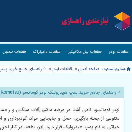
قطعات لودر
قطعات بیل مکانیکی
قطعات دامپتراک
قطعات بلدوزر
صفحه اصلی
»
قطعات لودر
»
⭐️ راهنمای جامع خرید پمپ هیدرولیک لودر کوم
⭐️ راهنمای جامع خرید پمپ هیدرولیک لودر کوماتسو (Komatsu): هر آنچه که باید بدانید 🚜
لودر کوماتسو، نامی آشنا در عرصه ماشین‌آلات سنگین و راهساز
متنوعی از جمله بارگیری، حمل و جابجایی مواد، گودبرداری و ا
حیاتی به نام پمپ هیدرولیک قرار دارد. این قطعه، در کنار اج