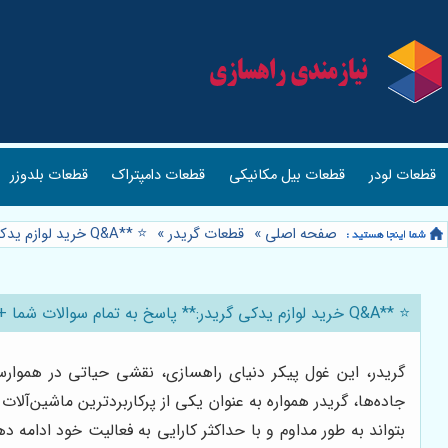
قطعات لودر
قطعات بیل مکانیکی
قطعات دامپتراک
قطعات بلدوزر
صفحه اصلی
»
قطعات گریدر
»
⭐️ **Q&A خرید لوازم یدکی گریدر:** پاسخ به تمام سوالات شما + 🚜
⭐️ **Q&A خرید لوازم یدکی گریدر:** پاسخ به تمام سوالات شما + 🚜
گریدر، این غول پیکر دنیای راهسازی، نقشی حیاتی در هموارسا
جاده‌ها، گریدر همواره به عنوان یکی از پرکاربردترین ماشین‌آ