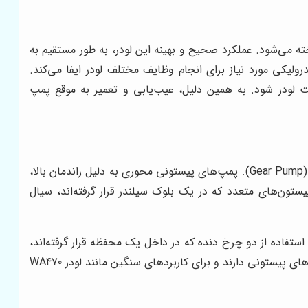
ی شناخته می‌شود. عملکرد صحیح و بهینه این لودر، به طور مستقیم به
کی مورد نیاز برای انجام وظایف مختلف لودر ایفا می‌کند.
 لودر شود. به همین دلیل، عیب‌یابی و تعمیر به موقع پمپ
لودر کوماتسو WA470 معمولاً از دو نوع پمپ هیدرولیک استفاده می‌کند: پمپ پیستونی محوری (Axial Piston Pump) و پمپ دنده‌ای (Gear Pump). پمپ‌های پیستونی محوری به دلیل راندمان بالا،
رند. این پمپ‌ها با استفاده از پیستون‌های متعدد که در یک بلوک سیلندر قرار گرفته‌اند، سیال
استفاده از دو چرخ دنده که در داخل یک محفظه قرار گرفته‌اند،
سیال هیدرولیک را مکش کرده و با فشار به سیستم منتقل می‌کنند. با این حال، پمپ‌های دنده‌ای معمولاً راندمان کمتری نسبت به پمپ‌های پیستونی دارند و برای کاربردهای سنگین مانند لودر WA470