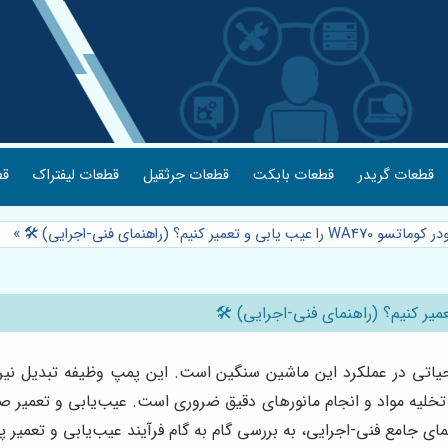
قطعات گریدر
قطعات بابکت
قطعات جرثقیل
قطعات لیفتراک
قط
نیم؟ (راهنمای فنی-اجرایی) 🛠️
»
WA4 یکی از اجزای کلیدی و حیاتی در عملکرد این ماشین سنگین است. این پمپ وظیف
بار، تخلیه مواد و انجام مانورهای دقیق ضروری است. عیب‌یابی و تعم