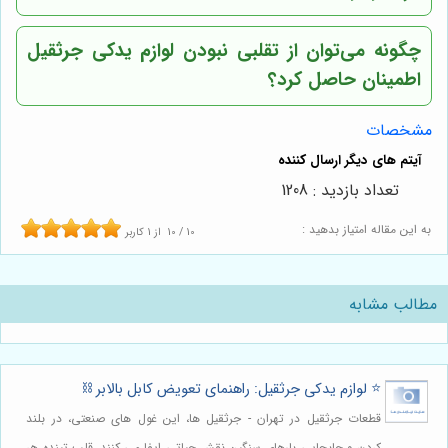
چگونه می‌توان از تقلبی نبودن لوازم یدکی جرثقیل
اطمینان حاصل کرد؟
مشخصات
تعداد بازدید : 1208
به این مقاله امتیاز بدهید :
10
/
10
از
1
کاربر
مطالب مشابه
⭐️ لوازم یدکی جرثقیل: راهنمای تعویض کابل بالابر ⛓️
قطعات جرثقیل در تهران - جرثقیل ها، این غول های صنعتی، در بلند
کردن و جابجایی بارهای سنگین نقش حیاتی ایفا می کنند. قلب تپنده هر