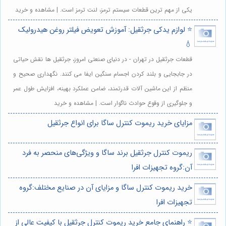
یکی از مهم ترین قطعات سیستم ترمز، لنت ترمز است. | مشاهده و خرید
⭐️ لوازم یدکی جرثقیل: آموزش تعویض فیلتر روغن هیدرولیک
💧
قطعات جرثقیل در تهران - در دنیای صنعتی امروز، جرثقیل ها نقش حیاتی
در جابجایی و بلند کردن اجسام سنگین ایفا می کنند. نگهداری صحیح و
منظم از این ماشین آلات قدرتمند، ضامن عملکرد بهینه، افزایش طول عمر
و جلوگیری از وقوع حوادث ناگوار است. | مشاهده و خرید
مزایای خرید ریموت کنترل ساگا برای انواع جرثقیل
ریموت کنترل جرثقیل برند ساگا و ویژگی‌های منحصر به فرد
آن:گروه تجهیزات افرا
خرید ریموت کنترل ساگا و مزایای آن در صنایع مختلف:گروه
تجهیزات افرا
⭐️ راهنمای جامع خرید ریموت کنترل جرثقیل با کیفیت عالی از