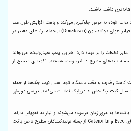
نه‌تری داشته باشید:
ذرات آلوده به موتور جلوگیری می‌کند و باعث افزایش طول عمر
آن می‌شود. استفاده از فیلترهای با کیفیت و اصلی، از اهمیت ویژه‌ای برخوردار است. به عنوان مثال، فیلتر روغن مان (Mann) یا فیلتر هوای دونالدسون (Donaldson) از جمله برندهای معتبر در
ر قطعات را بر عهده دارد. خرابی پمپ هیدرولیک، می‌تواند
 کارایی دستگاه و حتی توقف کامل آن شود. پمپ‌های هیدرولیک رکسروت (Rexroth) و کاوازاکی (Kawasaki) از جمله برندهای مطرح در این زمینه هستند. نگهداری صحیح از
باعث کاهش قدرت و دقت دستگاه شود. سیل کیت جک‌ها از جمله
سوده می‌شوند و نیاز به تعویض دارند. برندهای معتبری مانند Parker و Hallite در زمینه تولید سیل کیت جک‌های هیدرولیک فعالیت می‌کنند. بررسی دوره‌ای
اکت‌ها به مرور زمان فرسوده می‌شوند و نیاز به تعویض دارند.
استفاده از ناخن باکت‌های با کیفیت و مقاوم، می‌تواند به افزایش کارایی دستگاه و کاهش هزینه‌های نگهداری کمک کند. برندهای Esco و Caterpillar از جمله تولیدکنندگان مطرح ناخن باکت