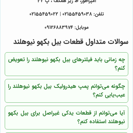
امپراطور، ط زیر همکف ، پ 32
تلفن: 02155459038 | 02155459022
موبایل: 09126883974
سوالات متداول قطعات بیل بکهو نیوهلند
چه زمانی باید فیلترهای بیل بکهو نیوهلند را تعویض
کنم؟
چگونه می‌توانم پمپ هیدرولیک بیل بکهو نیوهلند را
عیب‌یابی کنم؟
آیا می‌توانم از قطعات یدکی غیراصل برای بیل بکهو
نیوهلند استفاده کنم؟