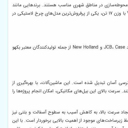
 و محوطه‌سازی در مناطق شهری مناسب هستند. برندهایی مانند
Volvo، Liebherr و Hyundai از جمله تولیدکنندگان معتبر بیل‌های مکانیکی چرخ لاستیکی هستند. بیل مکانیکی Volvo EW160E با وزن 17 تن، یکی از پرفروش‌ترین مدل‌های چرخ لاستیکی در
بکهو لودرها به دلیل چند منظوره بودن، برای انجام کارهای متنوع در پروژه‌های کوچک و متوسط مناسب هستند. برندهایی مانند JCB، Case و New Holland از جمله تولیدکنندگان معتبر بکهو
رسی آسان تبدیل شده است. این ماشین‌آلات، با بهره‌گیری از
د. سرعت بالای این بیل‌های مکانیکی، امکان انجام پروژه‌ها را
ایجاد سرعت بالا، به کاهش آسیب به سطوح آسفالت و بتنی نیز
ظ زیرساخت‌های موجود از اهمیت بالایی برخوردار است. با این