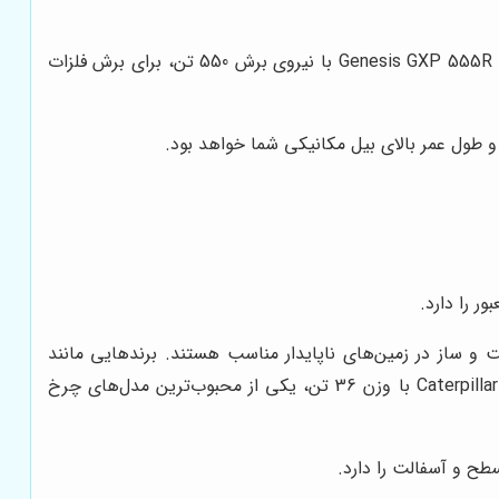
قیچی‌های هیدرولیکی در صنایع مختلفی مانند بازیافت، تخریب و ساخت و ساز مورد استفاده قرار می‌گیرند. قیچی هیدرولیکی Genesis GXP 555R با نیروی برش 550 تن، برای برش فلزات
طول عمر بالای بیل مکانیکی شما خواهد بود.
ر را دارد.
 و ساز در زمین‌های ناپایدار مناسب هستند. برندهایی مانند
Caterpillar، Komatsu و Hitachi از جمله تولیدکنندگان معتبر بیل‌های مکانیکی چرخ زنجیری هستند. بیل مکانیکی Caterpillar 336 GC با وزن 36 تن، یکی از محبوب‌ترین مدل‌های چرخ
طح و آسفالت را دارد.