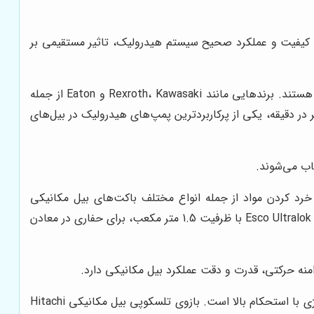
رد. کیفیت و عملکرد صحیح سیستم هیدرولیک، تاثیر مستقیمی بر
پمپ‌های هیدرولیک، شیرهای کنترل، سیلندرها و شیلنگ‌های هیدرولیک از جمله اجزای اصلی سیستم هیدرولیک بیل مکانیکی هستند. برندهایی مانند Rexroth، Kawasaki و Eaton از جمله
گان معتبر سیستم‌های هیدرولیک برای بیل‌های مکانیکی هستند. پمپ هیدرولیک Kawasaki K3V112DT با دبی 220 لیتر در دقیقه، یکی از پرکاربردترین پمپ‌های هیدرولیک در بیل‌های
خاب می‌شوند.
رد کردن مواد از جمله انواع مختلف باکت‌های بیل مکانیکی
هستند. باکت‌های سنگی معمولاً از فولادهای آلیاژی با مقاومت بالا در برابر سایش ساخته می‌شوند. به عنوان مثال، باکت سنگین Esco Ultralok با ظرفیت 1.5 متر مکعب، برای حفاری در معادن
نه حرکتی، قدرت و دقت عملکرد بیل مکانیکی دارد.
بازوهای تلسکوپی، امکان افزایش دامنه حرکتی و دسترسی به نقاط دورتر را فراهم می‌کنند. جنس بازوها معمولاً از فولادهای آلیاژی با استحکام بالا است. بازوی تلسکوپی بیل مکانیکی Hitachi