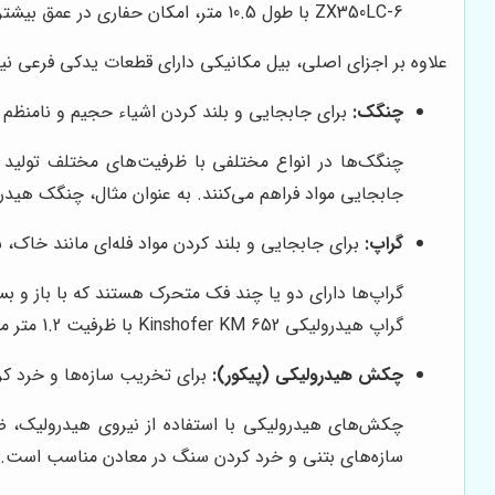
ZX350LC-6 با طول 10.5 متر، امکان حفاری در عمق بیشتر را فراهم می‌کند.
علاوه بر اجزای اصلی، بیل مکانیکی دارای قطعات یدکی فرعی نیز م
چنگک:
برای جابجایی و بلند کردن اشیاء حجیم و نامنظم م
جابجایی مواد فراهم می‌کنند. به عنوان مثال، چنگک هیدرولیکی Rotobec Elite Series با ظرفیت 5 تن، برای جابجایی الوار و ضایعات در صنایع چوب و ب
گراپ:
برای جابجایی و بلند کردن مواد فله‌ای مانند خاک،
گراپ‌ها دارای دو یا چند فک متحرک هستند که با باز و بست
گراپ هیدرولیکی Kinshofer KM 652 با ظرفیت 1.2 متر مکعب، برای جابجایی شن و ماسه در پروژه‌های ساختمانی مناسب است.
چکش هیدرولیکی (پیکور):
برای تخریب سازه‌ها و خرد ک
سازه‌های بتنی و خرد کردن سنگ در معادن مناسب است.