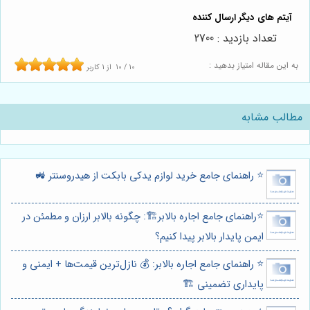
تعداد بازدید : 2700
به این مقاله امتیاز بدهید :
10
/
10
از
1
کاربر
مطالب مشابه
⭐️ راهنمای جامع خرید لوازم یدکی بابکت از هیدروسنتر 🚜
⭐️راهنمای جامع اجاره بالابر🏗️: چگونه بالابر ارزان و مطمئن در
ایمن پایدار بالابر پیدا کنیم؟
⭐️ راهنمای جامع اجاره بالابر: 💰 نازل‌ترین قیمت‌ها + ایمنی و
پایداری تضمینی 🏗️