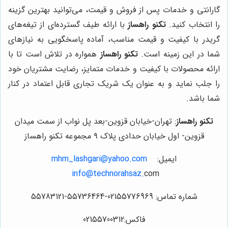
گارانتی و خدمات پس از فروش و قیمت، می‌توانید بهترین گزینه
را انتخاب کنید.
تکنو راهساز
با ارائه طیف گسترده‌ای از تیغه‌های
گریدر با کیفیت و قیمت مناسب، آماده پاسخگویی به نیازهای
شما در این زمینه است.
تکنو راهساز
همواره در تلاش است تا با
ارائه محصولات با کیفیت و خدمات متمایز، رضایت مشتریان خود
را جلب نماید و به عنوان یک شریک تجاری قابل اعتماد در کنار
شما باشد.
تکنو راهساز
: تهران-خیابان قزوین-بعد پل نواب از سمت میدان
قزوین- اول خیابان حدادی پلاک ۹ مجموعه تکنو راهساز
ایمیل:
.com
mhm_lashgari@yahoo
info@technorahsaz
.com
شماره تماس: 02155776969-55736464-55783121
فاکس:02155700312