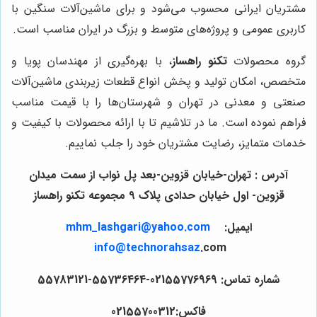
مشتریان ایرانی محسوب می‌شود و برای ماشین‌آلات سنگین با
کاربری عمومی و پروژه‌های متوسط و بزرگ در ایران مناسب است.
گروه محصولات
تکنو راهساز
، با بهره‌گیری از مهندسان پویا و
متخصص، امکان تولید و پخش انواع قطعات زیربندی ماشین‌آلات
صنعتی و معدنی در تهران و شهرستان‌ها را با قیمت مناسب
فراهم نموده است. ما در تلاشیم تا با ارائه محصولات با کیفیت و
خدمات متمایز، رضایت مشتریان خود را جلب نماییم.
آدرس : تهران-خیابان قزوین-بعد پل نواب از سمت میدان
قزوین- اول خیابان حدادی پلاک ۹ مجموعه تکنو راهساز
ایمیل:
.com
mhm_lashgari@yahoo
info@technorahsaz
.com
شماره تماس: 02155776969-55736464-55783121
فاکس:02155700312