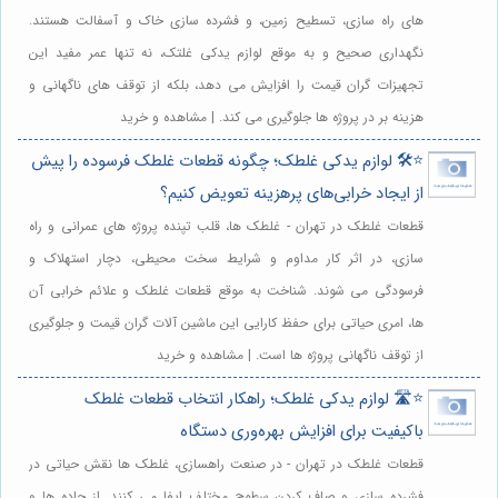
های راه سازی، تسطیح زمین، و فشرده سازی خاک و آسفالت هستند.
نگهداری صحیح و به موقع لوازم یدکی غلتک، نه تنها عمر مفید این
تجهیزات گران قیمت را افزایش می دهد، بلکه از توقف های ناگهانی و
هزینه بر در پروژه ها جلوگیری می کند. | مشاهده و خرید
⭐️🛠️ لوازم یدکی غلطک؛ چگونه قطعات غلطک فرسوده را پیش
از ایجاد خرابی‌های پرهزینه تعویض کنیم؟
قطعات غلطک در تهران - غلطک ها، قلب تپنده پروژه های عمرانی و راه
سازی، در اثر کار مداوم و شرایط سخت محیطی، دچار استهلاک و
فرسودگی می شوند. شناخت به موقع قطعات غلطک و علائم خرابی آن
ها، امری حیاتی برای حفظ کارایی این ماشین آلات گران قیمت و جلوگیری
از توقف ناگهانی پروژه ها است. | مشاهده و خرید
⭐️🛣️ لوازم یدکی غلطک؛ راهکار انتخاب قطعات غلطک
باکیفیت برای افزایش بهره‌وری دستگاه
قطعات غلطک در تهران - در صنعت راهسازی، غلطک ها نقش حیاتی در
فشرده سازی و صاف کردن سطوح مختلف ایفا می کنند. از جاده ها و