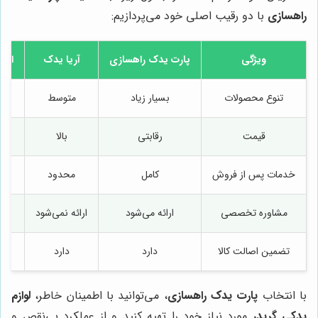
راهسازی
با دو رقیب اصلی خود می‌پردازیم:
ویژگی
پارت یدک راهسازی
آریا یدک
ایرا
تنوع محصولات
بسیار زیاد
متوسط
قیمت
رقابتی
بالا
خدمات پس از فروش
کامل
محدود
مشاوره تخصصی
ارائه می‌شود
ارائه نمی‌شود
ارا
تضمین اصالت کالا
دارد
دارد
با انتخاب
پارت یدک راهسازی
، می‌توانید با اطمینان خاطر،
لوازم
یدکی گریدر
مورد نیاز خود را تهیه کنید و از عملکرد بی‌نقص و