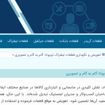
طک
قطعات لیفتراک
قطعات جرثقیل
قطعات بابکت
قطعات گریدر
»
⭐️ راهنمای فنی-اجرایی: 🛠️ تعویض و نگهداری قطعات لیفتراک تویوت
⭐️ راهنمای فنی-اجرایی: 
تماد، نقش کلیدی در جابجایی و انبارداری کالاها در صنایع مختلف ایف
احبان کسب‌وکار و مدیران لجستیک تبدیل شده‌اند. با این حال، هما
فید آن‌ها تضمین شود. تعویض به موقع قطعات فرسوده و استفاده از لو